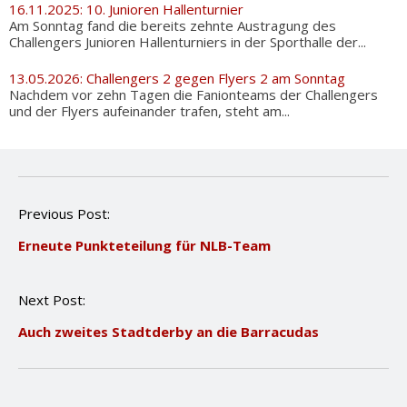
16.11.2025: 10. Junioren Hallenturnier
Am Sonntag fand die bereits zehnte Austragung des
Challengers Junioren Hallenturniers in der Sporthalle der...
13.05.2026: Challengers 2 gegen Flyers 2 am Sonntag
Nachdem vor zehn Tagen die Fanionteams der Challengers
und der Flyers aufeinander trafen, steht am...
P
Previous Post:
o
Erneute Punkteteilung für NLB-Team
s
t
n
Next Post:
a
v
Auch zweites Stadtderby an die Barracudas
i
g
a
t