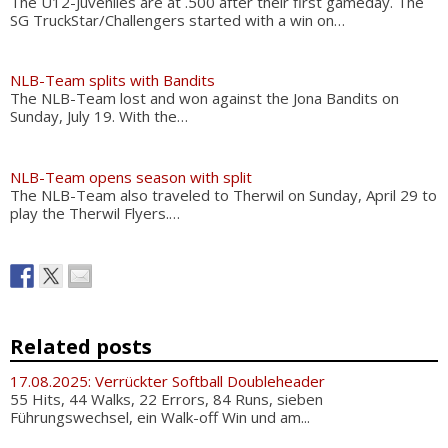
The U12-Juveniles are at .500 after their first gameday. The
SG TruckStar/Challengers started with a win on…
NLB-Team splits with Bandits
The NLB-Team lost and won against the Jona Bandits on
Sunday, July 19. With the…
NLB-Team opens season with split
The NLB-Team also traveled to Therwil on Sunday, April 29 to
play the Therwil Flyers.…
Related posts
17.08.2025: Verrückter Softball Doubleheader
55 Hits, 44 Walks, 22 Errors, 84 Runs, sieben
Führungswechsel, ein Walk-off Win und am...