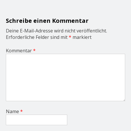
a
t
i
o
Schreibe einen Kommentar
n
Deine E-Mail-Adresse wird nicht veröffentlicht.
Erforderliche Felder sind mit
*
markiert
Kommentar
*
Name
*