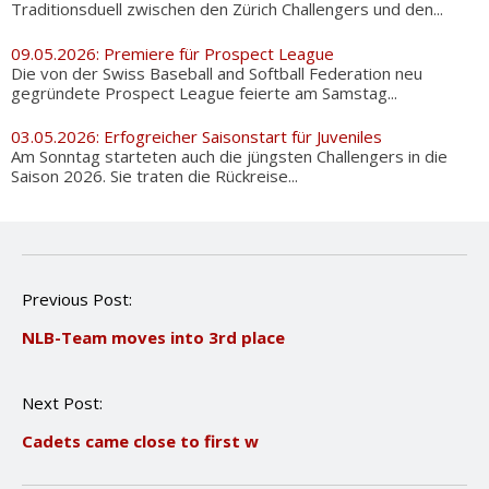
Traditionsduell zwischen den Zürich Challengers und den...
09.05.2026: Premiere für Prospect League
Die von der Swiss Baseball and Softball Federation neu
gegründete Prospect League feierte am Samstag...
03.05.2026: Erfogreicher Saisonstart für Juveniles
Am Sonntag starteten auch die jüngsten Challengers in die
Saison 2026. Sie traten die Rückreise...
P
Previous Post:
o
NLB-Team moves into 3rd place
s
t
n
Next Post:
a
v
Cadets came close to first w
i
g