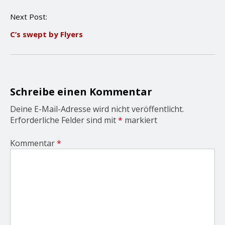
n
Next Post:
a
v
C’s swept by Flyers
i
g
a
t
i
o
Schreibe einen Kommentar
n
Deine E-Mail-Adresse wird nicht veröffentlicht.
Erforderliche Felder sind mit
*
markiert
Kommentar
*