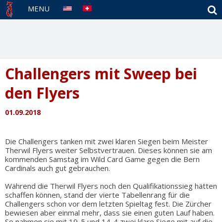
S
MENU
Challengers mit Sweep bei
den Flyers
01.09.2018
Die Challengers tanken mit zwei klaren Siegen beim Meister
Therwil Flyers weiter Selbstvertrauen. Dieses können sie am
kommenden Samstag im Wild Card Game gegen die Bern
Cardinals auch gut gebrauchen.
Während die Therwil Flyers noch den Qualifikationssieg hätten
schaffen können, stand der vierte Tabellenrang für die
Challengers schon vor dem letzten Spieltag fest. Die Zürcher
bewiesen aber einmal mehr, dass sie einen guten Lauf haben.
So nahmen sie mit 19-5 und 14-4 zwei klare Siege mit auf die