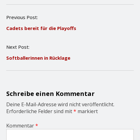
P
Previous Post:
o
Cadets bereit für die Playoffs
s
t
n
Next Post:
a
v
Softballerinnen in Rücklage
i
g
a
t
i
o
Schreibe einen Kommentar
n
Deine E-Mail-Adresse wird nicht veröffentlicht.
Erforderliche Felder sind mit
*
markiert
Kommentar
*