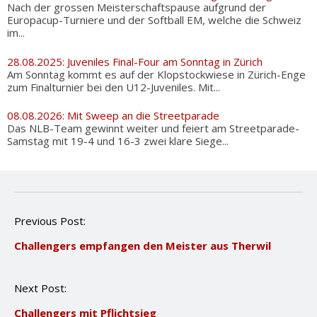
Nach der grossen Meisterschaftspause aufgrund der
Europacup-Turniere und der Softball EM, welche die Schweiz
im...
28.08.2025: Juveniles Final-Four am Sonntag in Zürich
Am Sonntag kommt es auf der Klopstockwiese in Zürich-Enge
zum Finalturnier bei den U12-Juveniles. Mit...
08.08.2026: Mit Sweep an die Streetparade
Das NLB-Team gewinnt weiter und feiert am Streetparade-
Samstag mit 19-4 und 16-3 zwei klare Siege...
P
Previous Post:
o
Challengers empfangen den Meister aus Therwil
s
t
n
Next Post:
a
v
Challengers mit Pflichtsieg