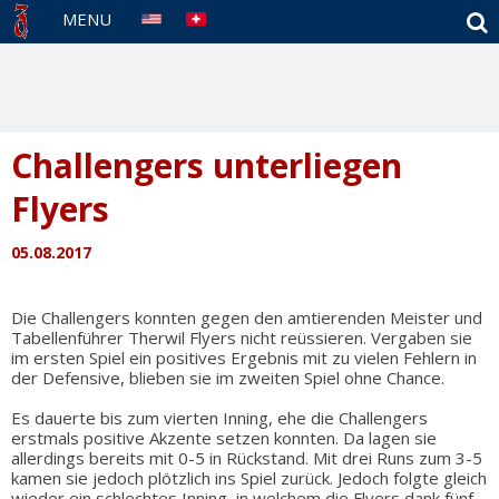
S
MENU
Challengers unterliegen
Flyers
05.08.2017
Die Challengers konnten gegen den amtierenden Meister und
Tabellenführer Therwil Flyers nicht reüssieren. Vergaben sie
im ersten Spiel ein positives Ergebnis mit zu vielen Fehlern in
der Defensive, blieben sie im zweiten Spiel ohne Chance.
Es dauerte bis zum vierten Inning, ehe die Challengers
erstmals positive Akzente setzen konnten. Da lagen sie
allerdings bereits mit 0-5 in Rückstand. Mit drei Runs zum 3-5
kamen sie jedoch plötzlich ins Spiel zurück. Jedoch folgte gleich
wieder ein schlechtes Inning, in welchem die Flyers dank fünf