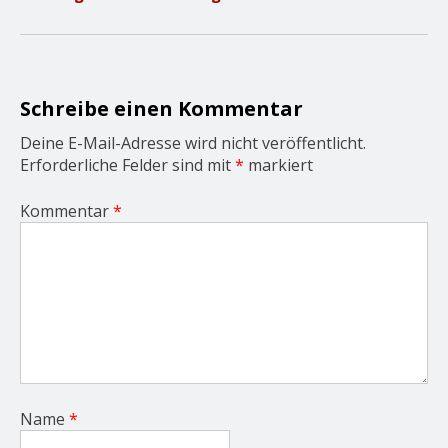
i
g
a
t
i
o
Schreibe einen Kommentar
n
Deine E-Mail-Adresse wird nicht veröffentlicht.
Erforderliche Felder sind mit
*
markiert
Kommentar
*
Name
*