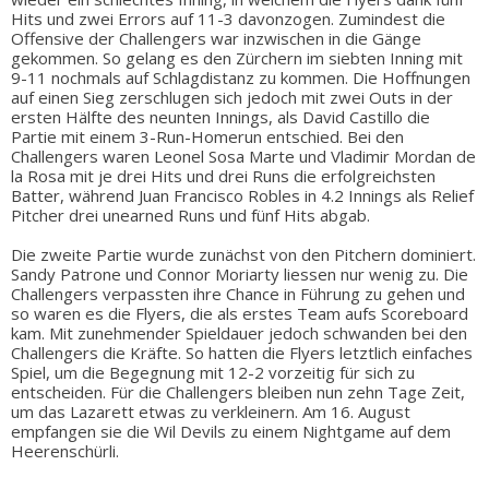
Hits und zwei Errors auf 11-3 davonzogen. Zumindest die
Offensive der Challengers war inzwischen in die Gänge
gekommen. So gelang es den Zürchern im siebten Inning mit
9-11 nochmals auf Schlagdistanz zu kommen. Die Hoffnungen
auf einen Sieg zerschlugen sich jedoch mit zwei Outs in der
ersten Hälfte des neunten Innings, als David Castillo die
Partie mit einem 3-Run-Homerun entschied. Bei den
Challengers waren Leonel Sosa Marte und Vladimir Mordan de
la Rosa mit je drei Hits und drei Runs die erfolgreichsten
Batter, während Juan Francisco Robles in 4.2 Innings als Relief
Pitcher drei unearned Runs und fünf Hits abgab.
Die zweite Partie wurde zunächst von den Pitchern dominiert.
Sandy Patrone und Connor Moriarty liessen nur wenig zu. Die
Challengers verpassten ihre Chance in Führung zu gehen und
so waren es die Flyers, die als erstes Team aufs Scoreboard
kam. Mit zunehmender Spieldauer jedoch schwanden bei den
Challengers die Kräfte. So hatten die Flyers letztlich einfaches
Spiel, um die Begegnung mit 12-2 vorzeitig für sich zu
entscheiden. Für die Challengers bleiben nun zehn Tage Zeit,
um das Lazarett etwas zu verkleinern. Am 16. August
empfangen sie die Wil Devils zu einem Nightgame auf dem
Heerenschürli.