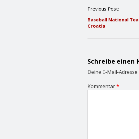
P
Previous Post:
o
Baseball National Tea
s
Croatia
t
n
a
v
i
g
Schreibe einen
a
t
Deine E-Mail-Adresse w
i
o
Kommentar
*
n