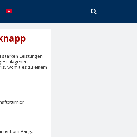
SEARCH
 knapp
i starken Leistungen
ngeschlagenen
vils, womit es zu einem
aftsturnier
nkurrent um Rang…