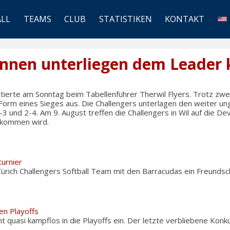
ALL
TEAMS
CLUB
STATISTIKEN
KONTAKT
rinnen unterliegen dem Leader
tierte am Sonntag beim Tabellenführer Therwil Flyers. Trotz zwe
 Form eines Sieges aus. Die Challengers unterlagen den weiter u
-3 und 2-4. Am 9. August treffen die Challengers in Wil auf die De
 kommen wird.
turnier
rich Challengers Softball Team mit den Barracudas ein Freundsch
hen Playoffs
t quasi kampflos in die Playoffs ein. Der letzte verbliebene Ko