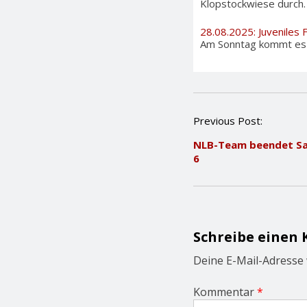
Klopstockwiese durch. A
28.08.2025: Juveniles 
Am Sonntag kommt es au
P
Previous Post:
o
NLB-Team beendet Sa
s
6
t
n
a
v
i
g
Schreibe einen
a
t
Deine E-Mail-Adresse w
i
o
Kommentar
*
n