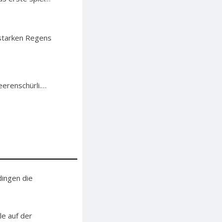
 starken Regens
eerenschürli.…
ingen die
le auf der