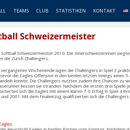
ALL
TEAMS
CLUB
STATISTIKEN
KONTAKT
tball Schweizermeister
 Softball Schweizermeister 2010. Die Innerschweizerinnen siegten
n die Zürich Challengers.
 vergangenen Wochenende lagen die Challengers in Spiel 3 prakti
 bevor die Eagles Offensive in den beiden letzten Innings einen 5
andeln konnte. Die Challengers nutzten zudem ihre Chancen zu w
aserunner liessen sie stranden. Nachdem die ersten drei Spiele j
icherten sich die Eagles mit einem klaren 7-0 Erfolg in Spiel 4 ih
 und 2001. Mit dem Finaleinzug qualifizierten sich die Challenger
Eagles
ie Reussbühl Eagles in beiden Partien vom Sonntag. Nachdem da