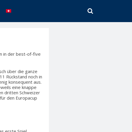
SEARCH
 in der best-of-five
sch über die ganze
-11 Rückstand noch in
enig konsequent aus.
eweils eine knappe
ren dritten Schweizer
s für den Europacup
s erste Spiel…