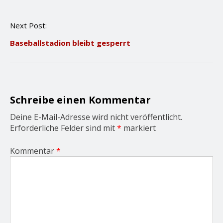
t
n
Next Post:
a
v
Baseballstadion bleibt gesperrt
i
g
a
t
i
o
Schreibe einen Kommentar
n
Deine E-Mail-Adresse wird nicht veröffentlicht.
Erforderliche Felder sind mit
*
markiert
Kommentar
*