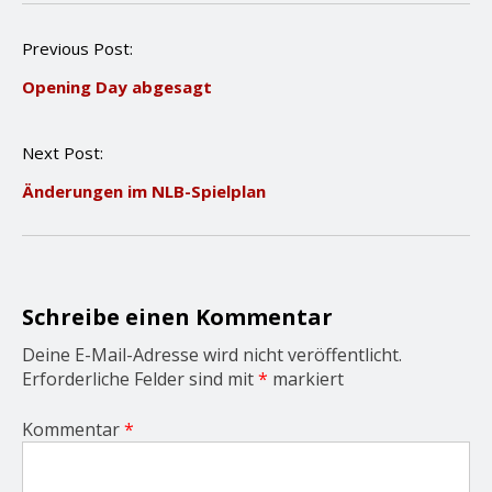
P
Previous Post:
o
Opening Day abgesagt
s
t
n
Next Post:
a
v
Änderungen im NLB-Spielplan
i
g
a
t
i
o
Schreibe einen Kommentar
n
Deine E-Mail-Adresse wird nicht veröffentlicht.
Erforderliche Felder sind mit
*
markiert
Kommentar
*