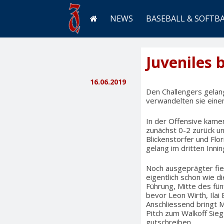
NEWS
BASEBALL & SOFTB
Juveniles 
16.06.2019
Den Challengers gelan
verwandelten sie einen
In der Offensive kamen
zunächst 0-2 zurück un
Blickenstorfer und Flo
gelang im dritten Innin
Noch ausgeprägter fiel
eigentlich schon wie d
Führung, Mitte des fü
bevor Leon Wirth, Ilai
Anschliessend bringt M
Pitch zum Walkoff Sieg
gutschreiben.