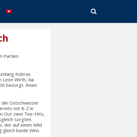
SEARCH
ch
n Partien
 Rümlang Kobras
Leon Wirth, Ilai
ght besorgt. Ihnen
m die Ostschweizer
ereits mit 8-2 in
em Out zwei Tee-Hits,
sgleich sorgten.
, der auf einen Wild
g gleich beide Wins