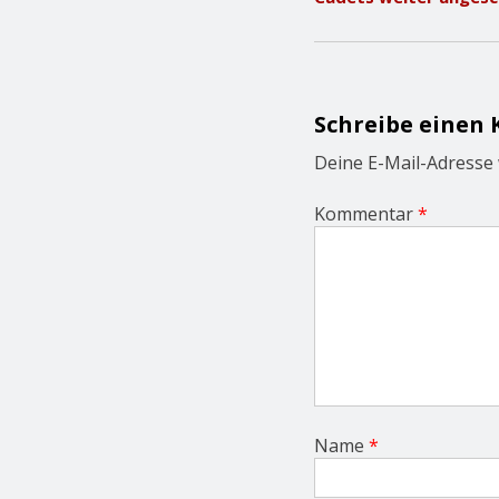
s
t
n
a
v
i
Schreibe einen
g
a
Deine E-Mail-Adresse w
t
i
Kommentar
*
o
n
Name
*