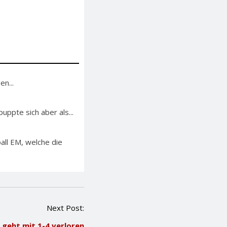
n...
ppte sich aber als...
ll EM, welche die
Next Post:
geht mit 1-4 verloren