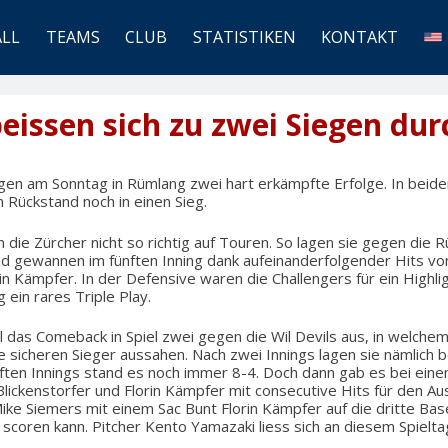
ALL
TEAMS
CLUB
STATISTIKEN
KONTAKT
beissen sich zu zwei Siegen dur
gen am Sonntag in Rümlang zwei hart erkämpfte Erfolge. In beide
 Rückstand noch in einen Sieg.
 die Zürcher nicht so richtig auf Touren. So lagen sie gegen die
d gewannen im fünften Inning dank aufeinanderfolgender Hits von 
rin Kämpfer. In der Defensive waren die Challengers für ein Highli
g ein rares Triple Play.
 das Comeback in Spiel zwei gegen die Wil Devils aus, in welche
ie sicheren Sieger aussahen. Nach zwei Innings lagen sie nämlich b
nften Innings stand es noch immer 8-4. Doch dann gab es bei ein
 Blickenstorfer und Florin Kämpfer mit consecutive Hits für den Au
ike Siemers mit einem Sac Bunt Florin Kämpfer auf die dritte Base
 scoren kann. Pitcher Kento Yamazaki liess sich an diesem Spielta