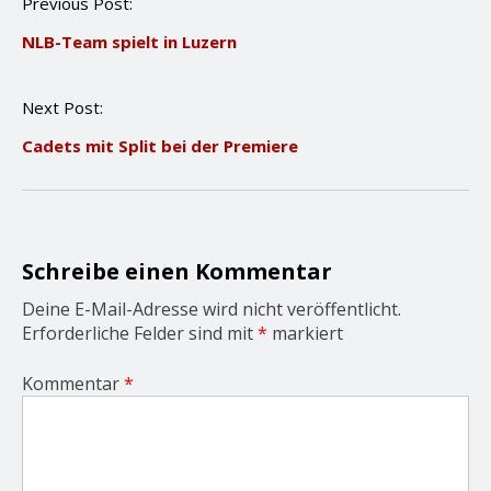
P
Previous Post:
o
NLB-Team spielt in Luzern
s
t
n
Next Post:
a
v
Cadets mit Split bei der Premiere
i
g
a
t
i
o
Schreibe einen Kommentar
n
Deine E-Mail-Adresse wird nicht veröffentlicht.
Erforderliche Felder sind mit
*
markiert
Kommentar
*