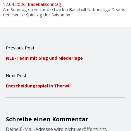
17.04.2026: Baseballsonntag
Am Sonntag steht für die beiden Baseball Nationalliga Teams
der zweite Spieltag der Saison an....
P
Previous Post:
o
NLB-Team mit Sieg und Niederlage
s
t
n
Next Post:
a
v
Entscheidungsspiel in Therwil
i
g
a
t
i
o
Schreibe einen Kommentar
n
Deine E-Mail-Adresse wird nicht veröffentlicht.