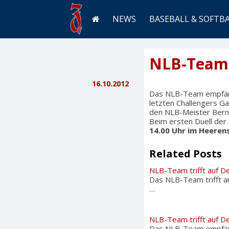
NEWS
BASEBALL & SOFTB
NLB-Team 
16.10.2012
Das NLB-Team empfän
letzten Challengers G
den NLB-Meister Bern C
Beim ersten Duell der
14.00 Uhr im Heerens
Related Posts
NLB-Team trifft auf De
Das NLB-Team trifft am
…
NLB-Team trifft auf De
Das NLB-Team empfängt