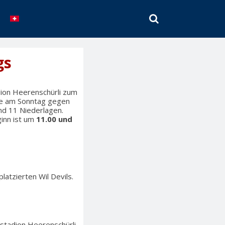
SEARCH
gs
ion Heerenschürli zum
die am Sonntag gegen
nd 11 Niederlagen.
ginn ist um
11.00 und
atzierten Wil Devils.
stadion Heerenschürli.