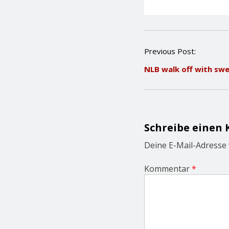
P
Previous Post:
o
NLB walk off with sw
s
t
n
a
v
i
Schreibe einen
g
a
Deine E-Mail-Adresse w
t
i
Kommentar
*
o
n