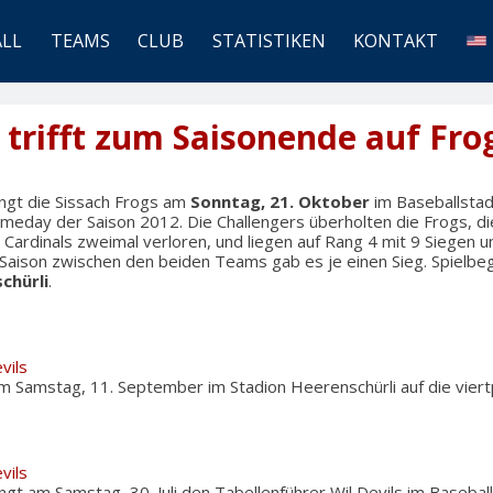
ALL
TEAMS
CLUB
STATISTIKEN
KONTAKT
trifft zum Saisonende auf Fro
gt die Sissach Frogs am
Sonntag, 21. Oktober
im Baseballstad
ameday der Saison 2012. Die Challengers überholten die Frogs, 
ardinals zweimal verloren, und liegen auf Rang 4 mit 9 Siegen u
 Saison zwischen den beiden Teams gab es je einen Sieg. Spielbe
chürli
.
vils
 Samstag, 11. September im Stadion Heerenschürli auf die viertpl
vils
 am Samstag, 30. Juli den Tabellenführer Wil Devils im Baseball