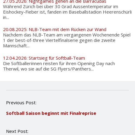
27.05.2026: Nightgames gehen an die Barracudas
Während Zürich bei über 30 Grad Aussentemperatur im
Eishockey-Fieber ist, fanden im Baseballstadion Heerenschürli
in...
20.08.2025: NLB-Team mit dem Rücken zur Wand
Nachdem das NLB-Team am vergangenen Wochenende Spiel
1 der best-of-three Viertelfinalserie gegen die zweite
Mannschaft...
12.04.2026: Startsieg für Softball-Team
Die Softballerinnen reisten für ihren Opening Day nach
Therwil, wo sie auf die SG Flyers/Panthers...
P
Previous Post:
o
Softball Saison beginnt mit Finalreprise
s
t
n
Next Post:
a