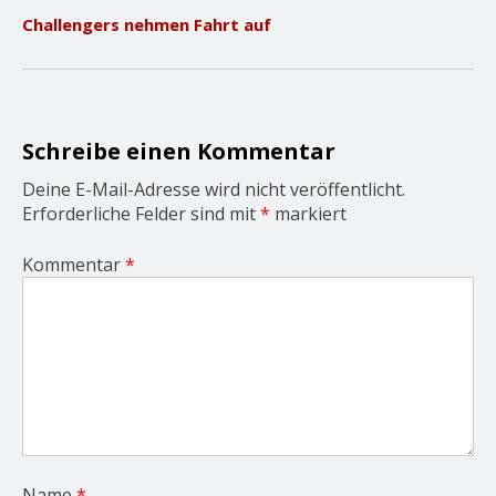
v
Challengers nehmen Fahrt auf
i
g
a
t
i
o
Schreibe einen Kommentar
n
Deine E-Mail-Adresse wird nicht veröffentlicht.
Erforderliche Felder sind mit
*
markiert
Kommentar
*
Name
*