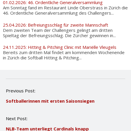
01.02.2026: 46. Ordentliche Generalversammlung
Am Sonntag fand im Restaurant Linde Oberstrass in Zürich die
46. Ordentliche Generalversammlung des Challengers...
25.04.2026: Befreiungsschlag für zweite Mannschaft
Dem zweiten Team der Challengers gelingt am dritten
Spieltag der Befreiungsschlag. Die Zürcher gewinnen in...
24.11.2025: Hitting & Pitching Clinic mit Mariëlle Vleugels
Bereits zum dritten Mal findet am kommenden Wochenende
in Zürich die Softball Hitting & Pitching...
P
Previous Post:
o
Softballerinnen mit ersten Saisonsiegen
s
t
n
Next Post:
a
v
NLB-Team unterliegt Cardinals knapp