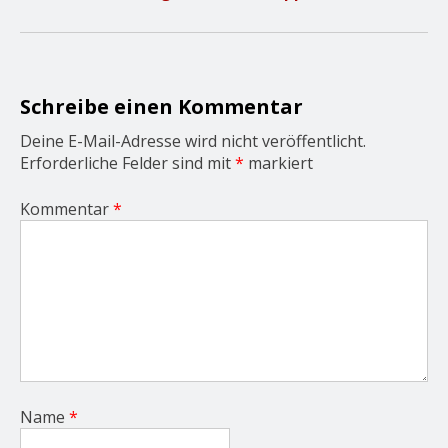
i
g
a
t
i
o
Schreibe einen Kommentar
n
Deine E-Mail-Adresse wird nicht veröffentlicht.
Erforderliche Felder sind mit
*
markiert
Kommentar
*
Name
*