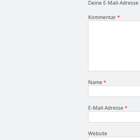
t
Deine E-Mail-Adresse w
i
o
Kommentar
*
n
Name
*
E-Mail-Adresse
*
Website