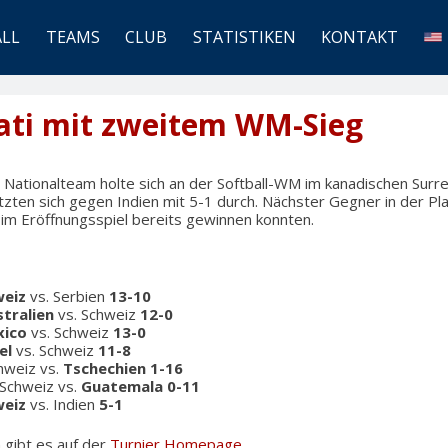
ALL
TEAMS
CLUB
STATISTIKEN
KONTAKT
Nati mit zweitem WM-Sieg
 Nationalteam holte sich an der Softball-WM im kanadischen Surr
zten sich gegen Indien mit 5-1 durch. Nächster Gegner in der Pl
 im Eröffnungsspiel bereits gewinnen konnten.
weiz
vs. Serbien
13-10
stralien
vs. Schweiz
12-0
ico
vs. Schweiz
13-0
el
vs. Schweiz
11-8
chweiz vs.
Tschechien
1-16
: Schweiz vs.
Guatemala
0-11
weiz
vs. Indien
5-1
 gibt es auf der
Turnier Homepage
.