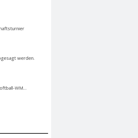
aftsturnier
abgesagt werden.
 Softball-WM…