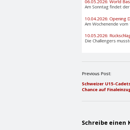
06.05.2026: World Bas
Am Sonntag findet der i
10.04.2026: Opening 
Am Wochenende vom 11. 
10.05.2026: Rückschla
Die Challengers musste
P
Previous Post:
o
Schweizer U15-Cadet
s
Chance auf Finaleinzu
t
n
a
v
i
g
Schreibe einen
a