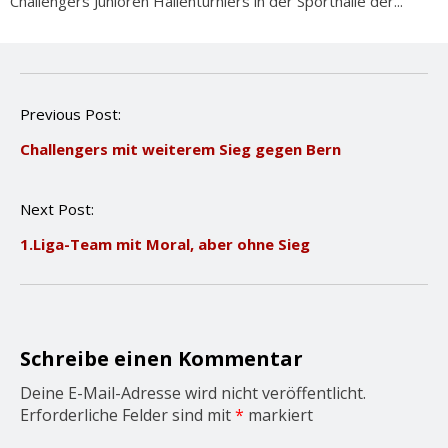
Challengers Junioren Hallenturniers in der Sporthalle der...
P
Previous Post:
o
Challengers mit weiterem Sieg gegen Bern
s
t
n
Next Post:
a
v
1.Liga-Team mit Moral, aber ohne Sieg
i
g
a
t
i
o
Schreibe einen Kommentar
n
Deine E-Mail-Adresse wird nicht veröffentlicht.
Erforderliche Felder sind mit
*
markiert