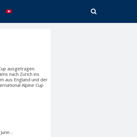
SEARCH
 Cup ausgetragen.
ams nach Zürich ins
am aus England und der
ernational Alpine Cup
m June…