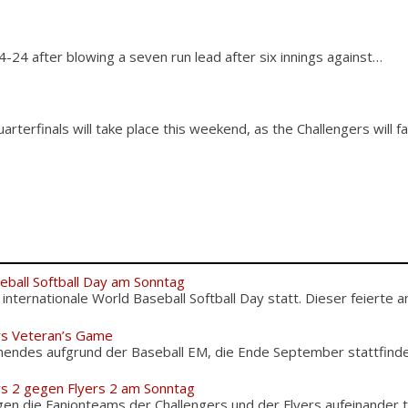
4-24 after blowing a seven run lead after six innings against…
rterfinals will take place this weekend, as the Challengers will f
eball Softball Day am Sonntag
nternationale World Baseball Softball Day statt. Dieser feierte am
rs Veteran’s Game
nendes aufgrund der Baseball EM, die Ende September stattfinden
rs 2 gegen Flyers 2 am Sonntag
n die Fanionteams der Challengers und der Flyers aufeinander tr