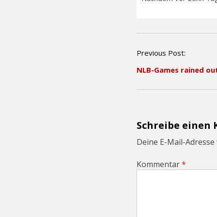
P
Previous Post:
o
NLB-Games rained out
s
t
n
a
v
i
Schreibe einen
g
a
Deine E-Mail-Adresse w
t
i
Kommentar
*
o
n