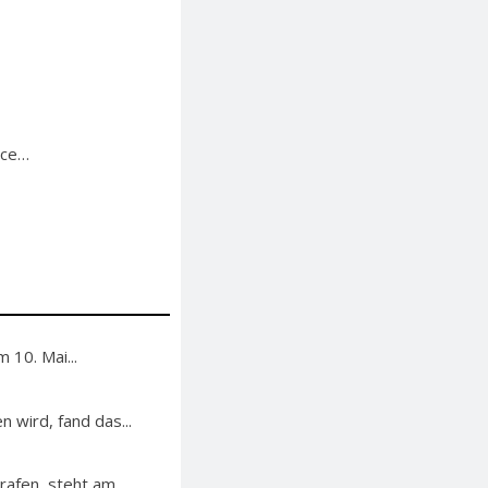
ace…
 10. Mai...
 wird, fand das...
afen, steht am...