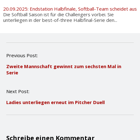
20.09.2025: Endstation Halbfinale, Softball-Team scheidet aus
Die Softball Saison ist für die Challengers vorbei. Sie
unterliegen in der best-of-three Halbfinal-Serie den...
P
Previous Post:
o
Zweite Mannschaft gewinnt zum sechsten Mal in
s
Serie
t
n
a
Next Post:
v
i
Ladies unterliegen erneut im Pitcher Duell
g
a
t
i
o
n
Schreibe einen Kommentar