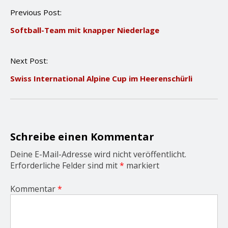
P
Previous Post:
o
Softball-Team mit knapper Niederlage
s
t
n
Next Post:
a
v
Swiss International Alpine Cup im Heerenschürli
i
g
a
t
i
o
Schreibe einen Kommentar
n
Deine E-Mail-Adresse wird nicht veröffentlicht.
Erforderliche Felder sind mit
*
markiert
Kommentar
*