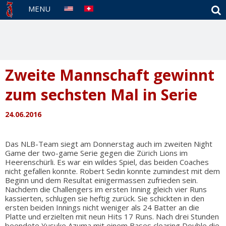
S
MENU
Zweite Mannschaft gewinnt
zum sechsten Mal in Serie
24.06.2016
Das NLB-Team siegt am Donnerstag auch im zweiten Night
Game der two-game Serie gegen die Zürich Lions im
Heerenschürli. Es war ein wildes Spiel, das beiden Coaches
nicht gefallen konnte. Robert Sedin konnte zumindest mit dem
Beginn und dem Resultat einigermassen zufrieden sein.
Nachdem die Challengers im ersten Inning gleich vier Runs
kassierten, schlugen sie heftig zurück. Sie schickten in den
ersten beiden Innings nicht weniger als 24 Batter an die
Platte und erzielten mit neun Hits 17 Runs. Nach drei Stunden
beendete Yusuke Azuma mit einem Bases clearing Double die