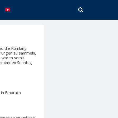
SEARCH
und die Rümlang
ahrungen zu sammeln,
se waren somit
kommenden Sonntag
 in Embrach
sam mit den Dulliken…