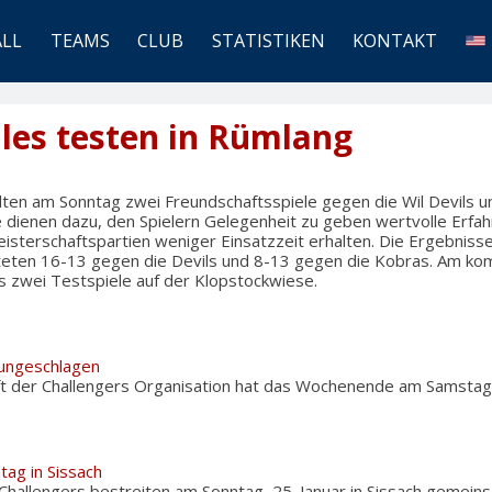
ALL
TEAMS
CLUB
STATISTIKEN
KONTAKT
les testen in Rümlang
elten am Sonntag zwei Freundschaftsspiele gegen die Wil Devils 
e dienen dazu, den Spielern Gelegenheit zu geben wertvolle Erf
eisterschaftspartien weniger Einsatzzeit erhalten. Die Ergebnis
uteten 16-13 gegen die Devils und 8-13 gegen die Kobras. Am 
es zwei Testspiele auf der Klopstockwiese.
 ungeschlagen
t der Challengers Organisation hat das Wochenende am Samstag
tag in Sissach
Challengers bestreiten am Sonntag, 25. Januar in Sissach gemein