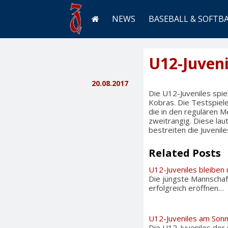
NEWS
BASEBALL & SOFTB
U12-Juveni
20.08.2017
Die U12-Juveniles spi
Kobras. Die Testspiel
die in den regulären M
zweitrangig. Diese la
bestreiten die Juvenil
Related Posts
U12-Juveniles bleiben
Die jüngste Mannschaf
erfolgreich eröffnen…
U12-Juveniles am Sonn
Die U12-Juveniles der 