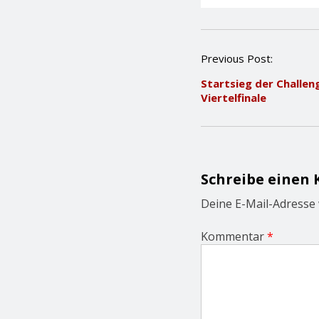
P
Previous Post:
o
Startsieg der Challen
s
Viertelfinale
t
n
a
v
i
g
Schreibe einen
a
t
Deine E-Mail-Adresse w
i
o
Kommentar
*
n