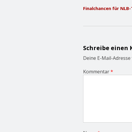
o
Finalchancen für NLB
s
t
n
a
v
i
g
Schreibe einen
a
t
Deine E-Mail-Adresse w
i
o
Kommentar
*
n