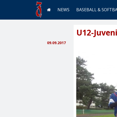
NEWS
BASEBALL & SOFTB
U12-Juven
09.09.2017