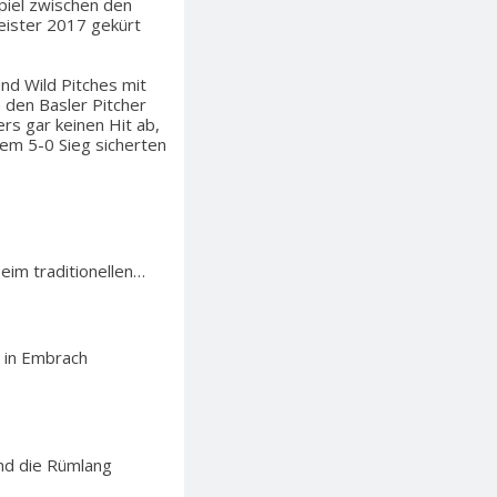
spiel zwischen den
eister 2017 gekürt
und Wild Pitches mit
 den Basler Pitcher
ers gar keinen Hit ab,
nem 5-0 Sieg sicherten
beim traditionellen…
 in Embrach
und die Rümlang