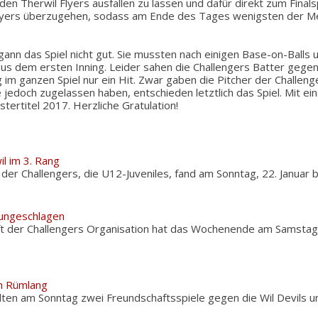
den Therwil Flyers ausfallen zu lassen und dafür direkt zum Final
Flyers überzugehen, sodass am Ende des Tages wenigsten der M
gann das Spiel nicht gut. Sie mussten nach einigen Base-on-Balls 
us dem ersten Inning. Leider sahen die Challengers Batter gegen
g im ganzen Spiel nur ein Hit. Zwar gaben die Pitcher der Challeng
e jedoch zugelassen haben, entschieden letztlich das Spiel. Mit ei
stertitel 2017. Herzliche Gratulation!
il im 3. Rang
 der Challengers, die U12-Juveniles, fand am Sonntag, 22. Januar 
 ungeschlagen
t der Challengers Organisation hat das Wochenende am Samstag
in Rümlang
elten am Sonntag zwei Freundschaftsspiele gegen die Wil Devils 