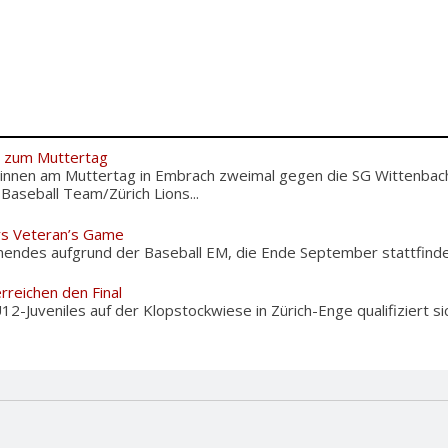
e zum Muttertag
innen am Muttertag in Embrach zweimal gegen die SG Wittenbac
seball Team/Zürich Lions...
rs Veteran’s Game
nendes aufgrund der Baseball EM, die Ende September stattfinden
rreichen den Final
U12-Juveniles auf der Klopstockwiese in Zürich-Enge qualifiziert 