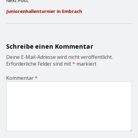
Next Post:
a
v
Juniorenhallenturnier in Embrach
i
g
a
t
i
o
Schreibe einen Kommentar
n
Deine E-Mail-Adresse wird nicht veröffentlicht.
Erforderliche Felder sind mit
*
markiert
Kommentar
*