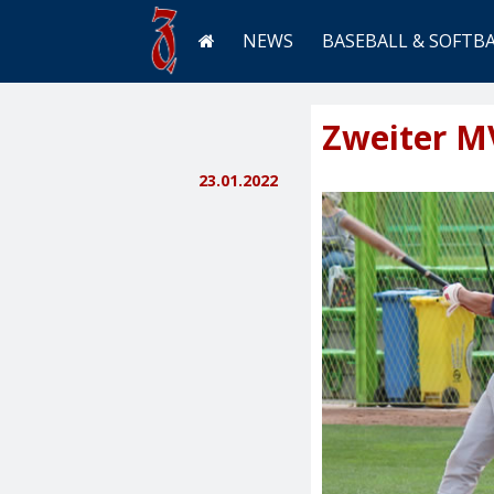
NEWS
BASEBALL & SOFTB
Zweiter MV
23.01.2022