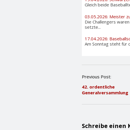
Gleich beide Baseballt
03.05.2026: Meister zu
Die Challengers waren
setzte...
17.04.2026: Baseballs
Am Sonntag steht für d
P
Previous Post:
o
42. ordentliche
s
Generalversammlung
t
n
a
v
i
g
Schreibe einen
a