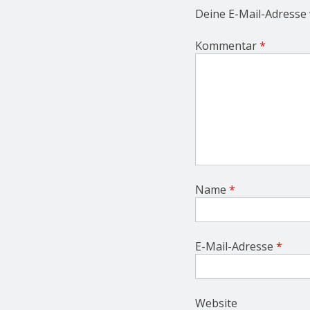
t
Deine E-Mail-Adresse w
i
o
Kommentar
*
n
Name
*
E-Mail-Adresse
*
Website