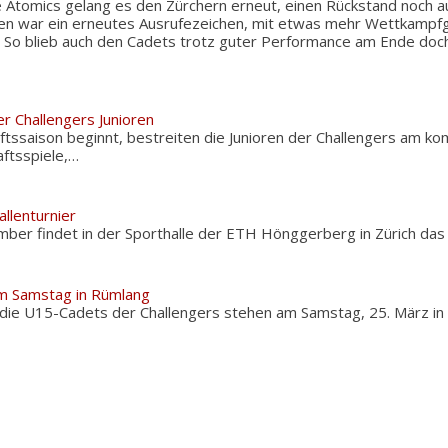
e Atomics gelang es den Zürchern erneut, einen Rückstand noch a
en war ein erneutes Ausrufezeichen, mit etwas mehr Wettkampfg
 So blieb auch den Cadets trotz guter Performance am Ende doch
r Challengers Junioren
ftssaison beginnt, bestreiten die Junioren der Challengers a
aftsspiele,…
allenturnier
ber findet in der Sporthalle der ETH Hönggerberg in Zürich das
am Samstag in Rümlang
 die U15-Cadets der Challengers stehen am Samstag, 25. März i