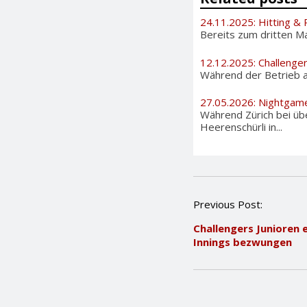
24.11.2025: Hitting & P
Bereits zum dritten Ma
12.12.2025: Challenge
Während der Betrieb au
27.05.2026: Nightgam
Während Zürich bei üb
Heerenschürli in...
P
Previous Post:
o
Challengers Junioren e
s
Innings bezwungen
t
n
a
v
i