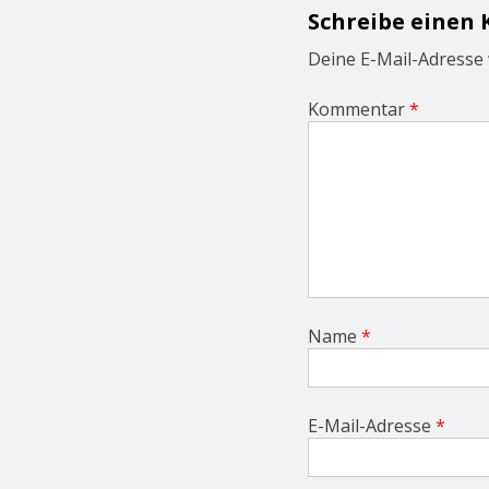
g
Schreibe einen
a
t
Deine E-Mail-Adresse w
i
o
Kommentar
*
n
Name
*
E-Mail-Adresse
*