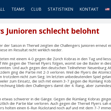
ALL
TEAMS
CLUB
STATISTIKEN
KONTAKT
s Junioren schlecht belohnt
er der Saison in Therwil zeigten die Challengers Junioren erneut e
iese im Resultat nicht wirklich nieder.
teten mit einem 4-0 gegen die Zürich Kobras in den Tag und lies
f Win gegen die Therwil Flyers folgen, womit sie die Basler in die
onnten. Und auch gegen den deutschen Teilnehmer Neuenburg Ato
tzdem ging die Partie mit 2-3 verloren. Weil die Flyers die Atom
rn trotzdem nicht zum Sieg. Im letzten unbedeutenden Spiel gela
ieler zum Einsatz, die sich mit einem 3-7 gegen die Rümlang Kob
brechnung blieb den Challengers damit der 4. Rang, aber zumindes
etwas schwerer in die Gänge. Gegen die Rümlang Kobras gingen z
tlich die Partie klar verloren. Auch gegen die Therwil Flyers sah 
ers holten einen 6-Run Rückstand noch auf und mit dem 7-7 immer