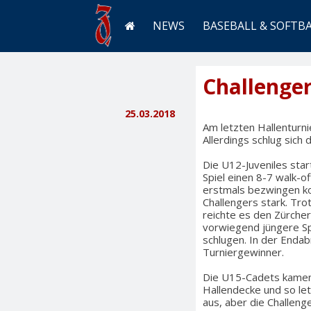
NEWS
BASEBALL & SOFTB
Challenger
25.03.2018
Am letzten Hallenturni
Allerdings schlug sich d
Die U12-Juveniles star
Spiel einen 8-7 walk-of
erstmals bezwingen k
Challengers stark. Tro
reichte es den Zürche
vorwiegend jüngere Sp
schlugen. In der Enda
Turniergewinner.
Die U15-Cadets kamen 
Hallendecke und so letz
aus, aber die Challeng