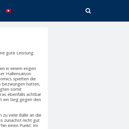
SEARCH
ine gute Leistung.
sen in einem engen
ser Hallensaison
mics spielten die
ics bezwungen hatten,
ngten somit
ras ebenfalls achtbar
t ein Sieg gegen den
u viele Bälle an die
es zunächst nicht gut
hin einen Punkt. Im