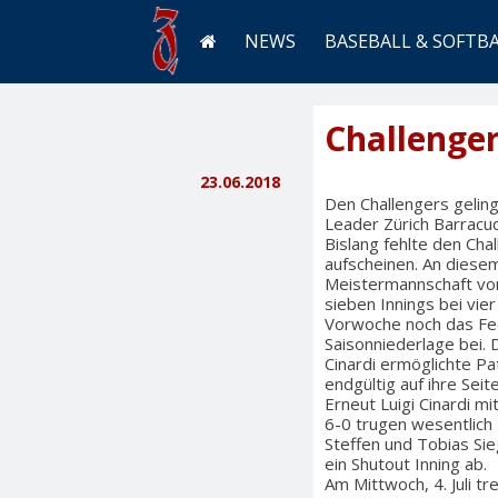
NEWS
BASEBALL & SOFTB
Challenger
23.06.2018
Den Challengers gelin
Leader Zürich Barracud
Bislang fehlte den Cha
aufscheinen. An diesem
Meistermannschaft von
sieben Innings bei vier
Vorwoche noch das Fed
Saisonniederlage bei. 
Cinardi ermöglichte Pa
endgültig auf ihre Seit
Erneut Luigi Cinardi 
6-0 trugen wesentlich 
Steffen und Tobias Sie
ein Shutout Inning ab.
Am Mittwoch, 4. Juli t