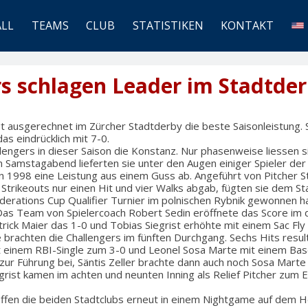
ALL
TEAMS
CLUB
STATISTIKEN
KONTAKT
s schlagen Leader im Stadtde
gt ausgerechnet im Zürcher Stadtderby die beste Saisonleistung.
as eindrücklich mit 7-0.
llengers in dieser Saison die Konstanz. Nur phasenweise liessen si
 Samstagabend lieferten sie unter den Augen einiger Spieler der
 1998 eine Leistung aus einem Guss ab. Angeführt von Pitcher St
 Strikeouts nur einen Hit und vier Walks abgab, fügten sie dem Sta
erations Cup Qualifier Turnier im polnischen Rybnik gewonnen ha
Das Team von Spielercoach Robert Sedin eröffnete das Score im dr
trick Maier das 1-0 und Tobias Siegrist erhöhte mit einem Sac Fly 
e brachten die Challengers im fünften Durchgang. Sechs Hits result
mit einem RBI-Single zum 3-0 und Leonel Sosa Marte mit einem Ba
zur Führung bei, Säntis Zeller brachte dann auch noch Sosa Mart
grist kamen im achten und neunten Inning als Relief Pitcher zum Ei
reffen die beiden Stadtclubs erneut in einem Nightgame auf dem H