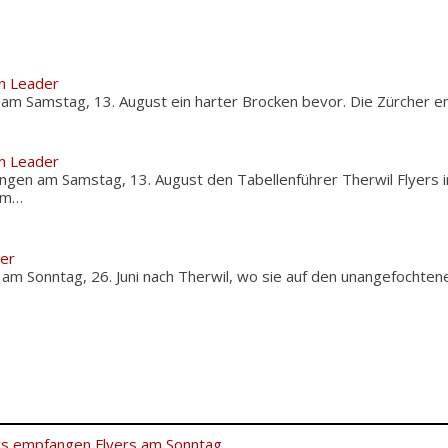
n Leader
 am Samstag, 13. August ein harter Brocken bevor. Die Zürcher
n Leader
ngen am Samstag, 13. August den Tabellenführer Therwil Flyers 
em…
der
 am Sonntag, 26. Juni nach Therwil, wo sie auf den unangefochte
rs empfangen Flyers am Sonntag