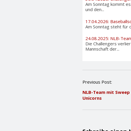
Am Sonntag kommt es i
und den...
17.04.2026: Baseballs
Am Sonntag steht für d
24.08.2025: NLB-Tea
Die Challengers verlier
Mannschaft der...
P
Previous Post:
o
NLB-Team mit Sweep
s
Unicorns
t
n
a
v
i
g