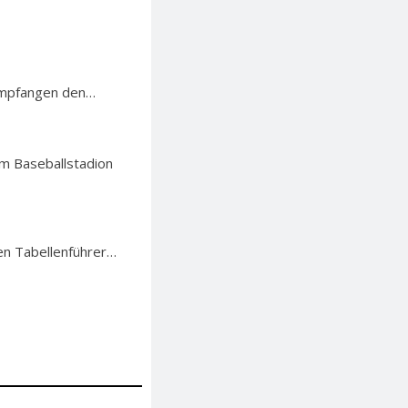
 empfangen den…
im Baseballstadion
nen Tabellenführer…