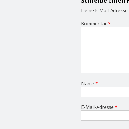
Schreibe einen
a
t
Deine E-Mail-Adresse w
i
o
Kommentar
*
n
Name
*
E-Mail-Adresse
*