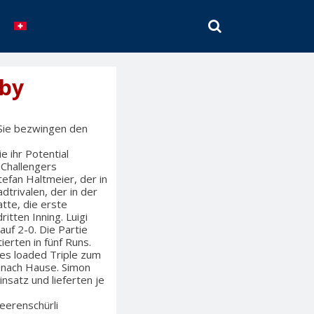
SEARCH
rby
 Sie bezwingen den
e ihr Potential
 Challengers
efan Haltmeier, der in
dtrivalen, der in der
tte, die erste
itten Inning. Luigi
auf 2-0. Die Partie
ierten in fünf Runs.
ses loaded Triple zum
e nach Hause. Simon
nsatz und lieferten je
eerenschürli