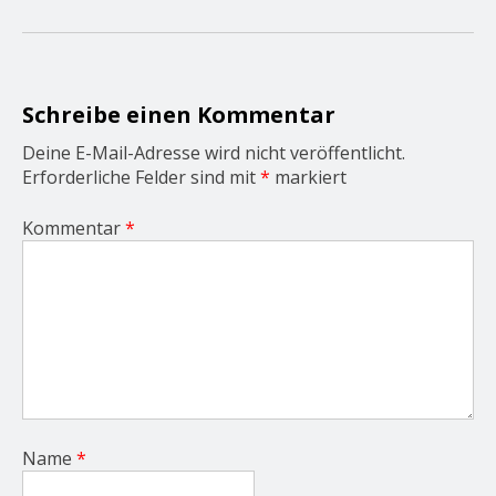
g
a
t
i
o
Schreibe einen Kommentar
n
Deine E-Mail-Adresse wird nicht veröffentlicht.
Erforderliche Felder sind mit
*
markiert
Kommentar
*
Name
*