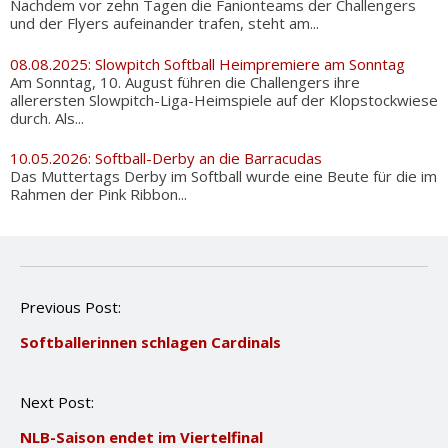
Nachdem vor zehn Tagen die Fanionteams der Challengers
und der Flyers aufeinander trafen, steht am...
08.08.2025: Slowpitch Softball Heimpremiere am Sonntag
Am Sonntag, 10. August führen die Challengers ihre
allerersten Slowpitch-Liga-Heimspiele auf der Klopstockwiese
durch. Als...
10.05.2026: Softball-Derby an die Barracudas
Das Muttertags Derby im Softball wurde eine Beute für die im
Rahmen der Pink Ribbon...
P
Previous Post:
o
Softballerinnen schlagen Cardinals
s
t
n
Next Post:
a
v
NLB-Saison endet im Viertelfinal
i