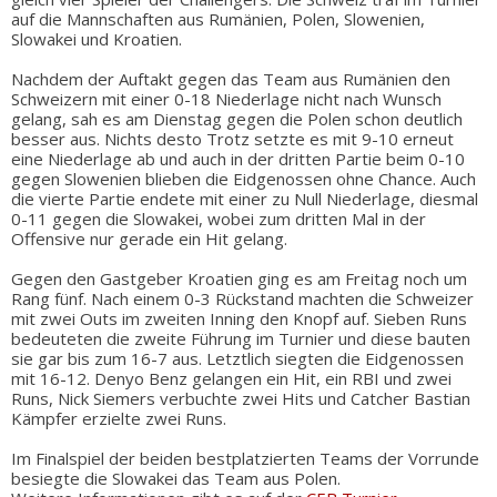
auf die Mannschaften aus Rumänien, Polen, Slowenien,
Slowakei und Kroatien.
Nachdem der Auftakt gegen das Team aus Rumänien den
Schweizern mit einer 0-18 Niederlage nicht nach Wunsch
gelang, sah es am Dienstag gegen die Polen schon deutlich
besser aus. Nichts desto Trotz setzte es mit 9-10 erneut
eine Niederlage ab und auch in der dritten Partie beim 0-10
gegen Slowenien blieben die Eidgenossen ohne Chance. Auch
die vierte Partie endete mit einer zu Null Niederlage, diesmal
0-11 gegen die Slowakei, wobei zum dritten Mal in der
Offensive nur gerade ein Hit gelang.
Gegen den Gastgeber Kroatien ging es am Freitag noch um
Rang fünf. Nach einem 0-3 Rückstand machten die Schweizer
mit zwei Outs im zweiten Inning den Knopf auf. Sieben Runs
bedeuteten die zweite Führung im Turnier und diese bauten
sie gar bis zum 16-7 aus. Letztlich siegten die Eidgenossen
mit 16-12. Denyo Benz gelangen ein Hit, ein RBI und zwei
Runs, Nick Siemers verbuchte zwei Hits und Catcher Bastian
Kämpfer erzielte zwei Runs.
Im Finalspiel der beiden bestplatzierten Teams der Vorrunde
besiegte die Slowakei das Team aus Polen.