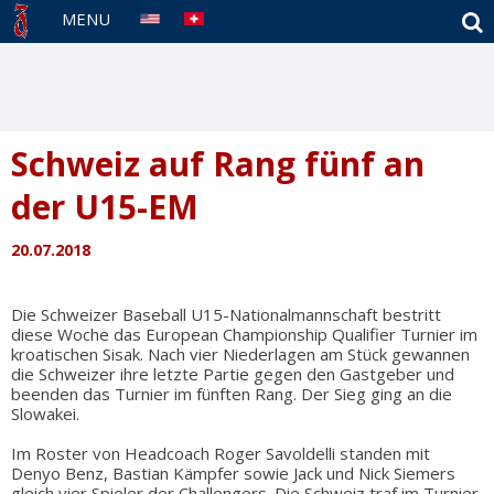
S
MENU
Schweiz auf Rang fünf an
der U15-EM
20.07.2018
Die Schweizer Baseball U15-Nationalmannschaft bestritt
diese Woche das European Championship Qualifier Turnier im
kroatischen Sisak. Nach vier Niederlagen am Stück gewannen
die Schweizer ihre letzte Partie gegen den Gastgeber und
beenden das Turnier im fünften Rang. Der Sieg ging an die
Slowakei.
Im Roster von Headcoach Roger Savoldelli standen mit
Denyo Benz, Bastian Kämpfer sowie Jack und Nick Siemers
gleich vier Spieler der Challengers. Die Schweiz traf im Turnier