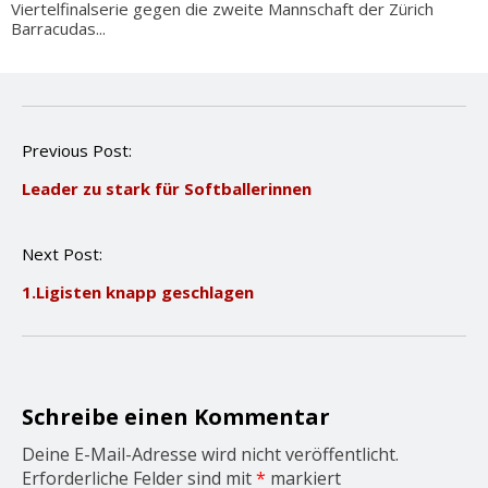
Viertelfinalserie gegen die zweite Mannschaft der Zürich
Barracudas...
P
Previous Post:
o
Leader zu stark für Softballerinnen
s
t
n
Next Post:
a
v
1.Ligisten knapp geschlagen
i
g
a
t
i
o
Schreibe einen Kommentar
n
Deine E-Mail-Adresse wird nicht veröffentlicht.
Erforderliche Felder sind mit
*
markiert